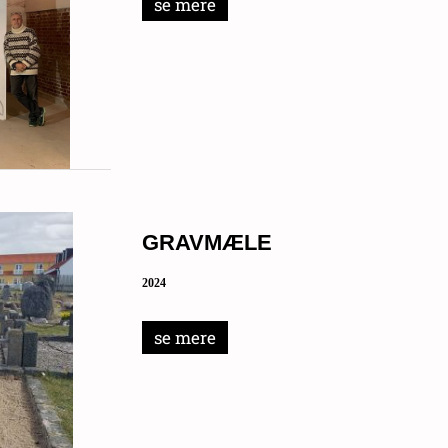
se mere
GRAVMÆLE
2024
se mere