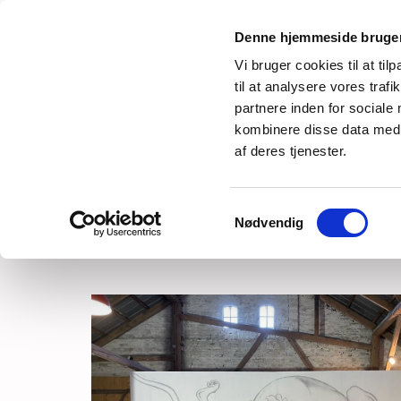
Denne hjemmeside bruger
Vi bruger cookies til at til
til at analysere vores tra
partnere inden for sociale
kombinere disse data med a
FORSIDE
CLAUS ØRNTOFT
VÆRKER
af deres tjenester.
Samtykkevalg
Nødvendig
VÆRKER I OFFENTLIGT 