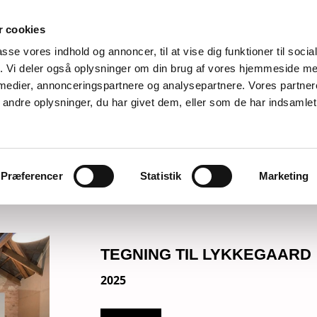
 cookies
passe vores indhold og annoncer, til at vise dig funktioner til soci
fik. Vi deler også oplysninger om din brug af vores hjemmeside m
 medier, annonceringspartnere og analysepartnere. Vores partne
ndre oplysninger, du har givet dem, eller som de har indsamlet 
AKTUELT/UDSTILLINGER
TRYKTE MEDIER
PUBLIKAT
Præferencer
Statistik
Marketing
RUM
TEGNING TIL LYKKEGAARD
2025