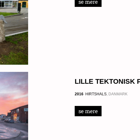
se mere
LILLE TEKTONISK 
2016
HIRTSHALS
, DANMARK
se mere