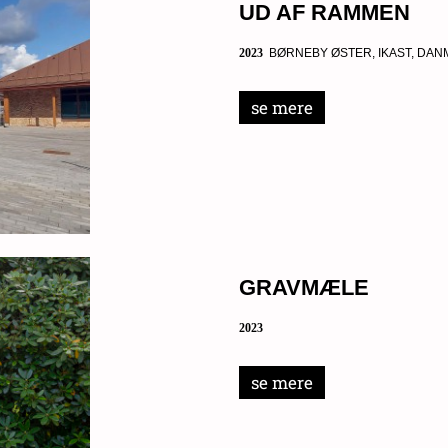
UD AF RAMMEN
2023
BØRNEBY ØSTER, IKAST,
DAN
se mere
GRAVMÆLE
2023
se mere