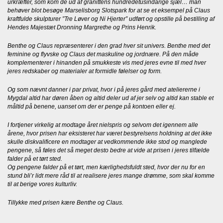
urkræfter, som kom de ud af granittens hundredetusindårige sjæl… man
behøver blot besøge Marselisborg Slotspark for at se et eksempel på Claus
kraftfulde skulpturer ”Tre Løver og Ni Hjerter” udført og opstille på bestilling af
Hendes Majestæt Dronning Margrethe og Prins Henrik.
Benthe og Claus repræsenterer i den grad hver sit univers. Benthe med det
feminine og flyvske og Claus det maskuline og jordnære. På den måde
komplementerer i hinanden på smukkeste vis med jeres evne til med hver
jeres redskaber og materialer at formidle følelser og form.
Og som nævnt danner i par privat, hvor i på jeres gård med ateliererne i
Mygdal altid har døren åben og altid deler ud af jer selv og altid kan stable et
måltid på benene, uanset om der er penge på kontoen eller ej.
I fortjener virkelig at modtage året nielspris og selvom det igennem alle
årene, hvor prisen har eksisteret har været bestyrelsens holdning at det ikke
skulle diskvalificere en modtager at vedkommende ikke stod og manglede
pengene, så føles det så meget desto bedre at vide at prisen i jeres tilfælde
falder på et tørt sted.
Og pengene falder på et tørt, men kærlighedsfuldt sted, hvor der nu for en
stund bli’r lidt mere råd til at realisere jeres mange drømme, som skal komme
til at berige vores kulturliv.
Tillykke med prisen kære Benthe og Claus.