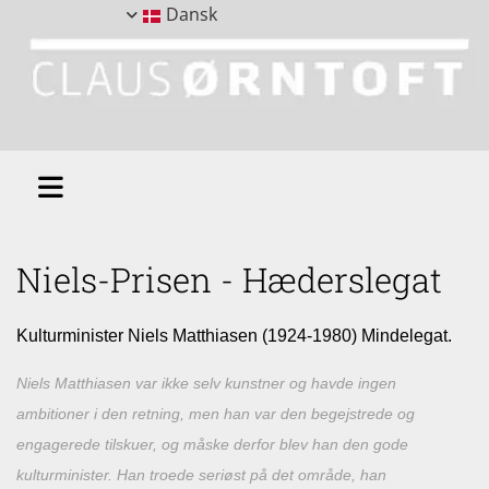
Dansk
Niels-Prisen - Hæderslegat
Kulturminister Niels Matthiasen (1924-1980) Mindelegat.
Niels Matthiasen var ikke selv kunstner og havde ingen
ambitioner i den retning, men han var den begejstrede og
engagerede tilskuer, og måske derfor blev han den gode
kulturminister. Han troede seriøst på det område, han