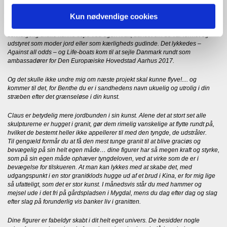
da også kunne lave både i beton, som kunne sejle fra sted til sted med de
positive og livsbekræftende kærlighedsbudskaber. Det blev til det store
Kun nødvendige cookies
projekt Life-boats…. Både, som ikke bare skulle kunne bugseres eller
trækkes som campingvognene fra udstillingssted til udstillingssted, men
selvfølgelig skulle kunne sejle ved egen kraft, uanset om de var formet og
udstyret som moder jord eller som kærligheds gudinde. Det lykkedes –
Against all odds – og Life-boats kom til at sejle Danmark rundt som
ambassadører for Den Europæiske Hovedstad Aarhus 2017.
Og det skulle ikke undre mig om næste projekt skal kunne flyve!.... og
kommer til det, for Benthe du er i sandhedens navn ukuelig og utrolig i din
stræben efter det grænseløse i din kunst.
Claus er betydelig mere jordbunden i sin kunst. Alene det at stort set alle
skulpturerne er hugget i granit, gør dem rimelig vanskelige at flytte rundt på,
hvilket de bestemt heller ikke appellerer til med den tyngde, de udstråler.
Til gengæld formår du at få den mest tunge granit til at blive graciøs og
bevægelig på sin helt egen måde… dine figurer har så megen kraft og styrke,
som på sin egen måde ophæver tyngdeloven, ved at virke som de er i
bevægelse for tilskueren. At man kan lykkes med at skabe det, med
udgangspunkt i en stor granitklods hugge ud af et brud i Kina, er for mig lige
så ufatteligt, som det er stor kunst. I månedsvis står du med hammer og
mejsel ude i det fri på gårdspladsen i Mygdal, mens du dag efter dag og slag
efter slag på forunderlig vis banker liv i granitten.
Dine figurer er fabeldyr skabt i dit helt eget univers. De besidder nogle