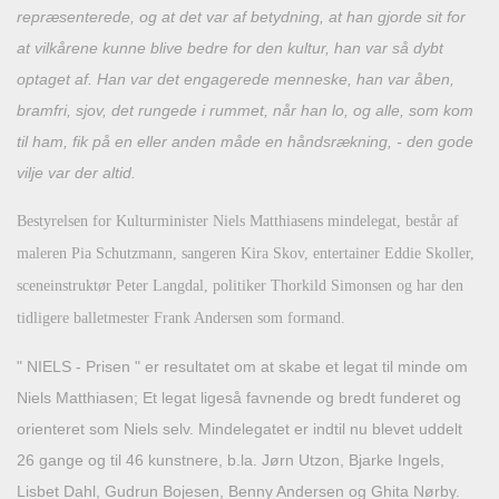
repræsenterede, og at det var af betydning, at han gjorde sit for
at vilkårene kunne blive bedre for den kultur, han var så dybt
optaget af.
Han var det engagerede menneske, han var åben,
bramfri, sjov, det rungede i rummet, når han lo, og alle, som kom
til ham, fik på en eller anden måde en håndsrækning, - den gode
vilje var der altid.
Bestyrelsen for Kulturminister Niels Matthiasens mindelegat, består af
maleren Pia Schutzmann, sangeren Kira Skov, entertainer Eddie Skoller,
sceneinstruktør Peter Langdal, politiker Thorkild Simonsen og har den
tidligere balletmester Frank Andersen som formand.
" NIELS - Prisen " er resultatet om at skabe et legat til minde om
Niels Matthiasen;
Et legat ligeså favnende og bredt funderet og
orienteret som Niels selv. M
indelegatet er indtil nu blevet uddelt
26 gange og til 46 kunstnere, b.la. Jørn Utzon, Bjarke Ingels,
Lisbet Dahl, Gudrun Bojesen, Benny Andersen og Ghita Nørby.