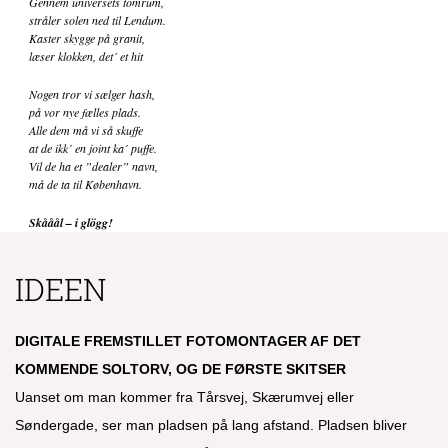
Gennem universets tomrum,
stråler solen ned til Lendum.
Kaster skygge på granit,
læser klokken, det´ et hit
Nogen tror vi sælger hash,
på vor nye fælles plads.
Alle dem må vi så skuffe
at de ikk´ en joint ka´ puffe.
Vil de ha et ”dealer” navn,
må de ta til København.
Skååål – i glögg!
IDEEN
DIGITALE FREMSTILLET FOTOMONTAGER AF DET
KOMMENDE SOLTORV, OG DE FØRSTE SKITSER
Uanset om man kommer fra Tårsvej, Skærumvej eller
Søndergade, ser man pladsen på lang afstand.
Pladsen bliver