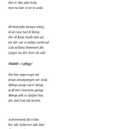
Det er ikke gået kvikt,
men nu har vi no´et unikt.
Ørntoft følte kæmpe trang,
til at rejse ned til Kang.
For til Kina skulle han ud,
for der var et dejligt stenbrud.
L
idt af Kina Danmark får,
Ligger nu dér, hvor du står.
Skååål – i glögg!
Det har taget noget tid,
fonds-ansøgningen var strid.
Mange penge varer længe,
at få ind i kunstens gænge.
Mange folk os hjulpet har,
der skal lyde tak herfra.
Astronomisk tid vi har,
her når Soltorvet står klar.