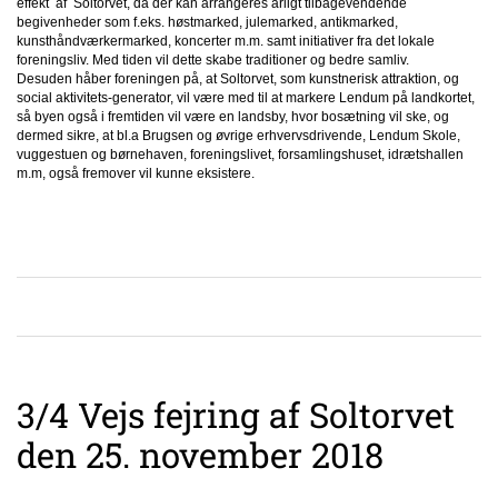
effekt af Soltorvet, da der kan arrangeres årligt tilbagevendende
begivenheder som f.eks. høstmarked, julemarked, antikmarked,
kunsthåndværkermarked, koncerter m.m. samt initiativer fra det lokale
foreningsliv. Med tiden vil dette skabe traditioner og bedre samliv.
Desuden håber foreningen på, at Soltorvet, som kunstnerisk attraktion, og
social aktivitets-generator, vil være med til at markere Lendum på landkortet,
så byen også i fremtiden vil være en landsby, hvor bosætning vil ske, og
dermed sikre, at bl.a Brugsen og øvrige erhvervsdrivende, Lendum Skole,
vuggestuen og børnehaven, foreningslivet, forsamlingshuset, idrætshallen
m.m, også fremover vil kunne eksistere.
3/4 Vejs fejring af Soltorvet
den 25. november 2018