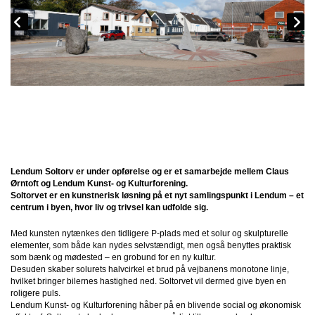
Lendum Soltorv er under opførelse og er et samarbejde mellem Claus
Ørntoft og Lendum Kunst- og Kulturforening.
Soltorvet er en kunstnerisk løsning på et nyt samlingspunkt i Lendum – et
centrum i byen, hvor liv og trivsel kan udfolde sig.
Med kunsten nytænkes den tidligere P-plads med et solur og skulpturelle
elementer, som både kan nydes selvstændigt, men også benyttes praktisk
som bænk og mødested – en grobund for en ny kultur.
Desuden skaber solurets halvcirkel et brud på vejbanens monotone linje,
hvilket bringer bilernes hastighed ned. Soltorvet vil dermed give byen en
roligere puls.
Lendum Kunst- og Kulturforening håber på en blivende social og økonomisk