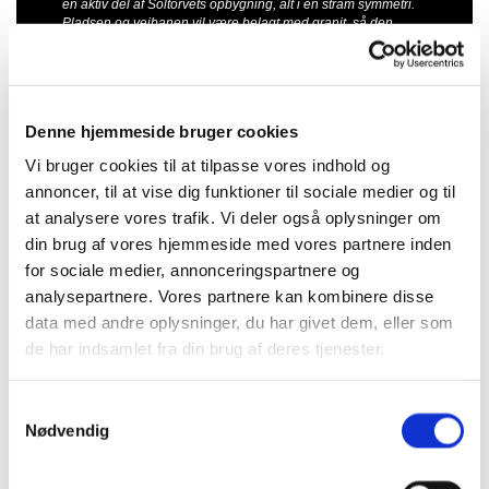
en aktiv del af Soltorvets opbygning, alt i en stram symmetri.
Pladsen og vejbanen vil være belagt med granit, så den
kørende trafik er klar over, man bevæger sig ind på et torv.
Solurets inderste halvcirkel er opholdsstedet, løftet mod nord.
Der opstår således en kant mod trafikken, så ophold på
pladsen føles skærmet og trygt. Pladsen skal have en klar
stringens, i modspil til skulpturernes organiske dynamik.”
Denne hjemmeside bruger cookies
Claus Ørntoft
Vi bruger cookies til at tilpasse vores indhold og
annoncer, til at vise dig funktioner til sociale medier og til
at analysere vores trafik. Vi deler også oplysninger om
din brug af vores hjemmeside med vores partnere inden
for sociale medier, annonceringspartnere og
analysepartnere. Vores partnere kan kombinere disse
data med andre oplysninger, du har givet dem, eller som
de har indsamlet fra din brug af deres tjenester.
PROCES GALLERI
Samtykkevalg
Nødvendig