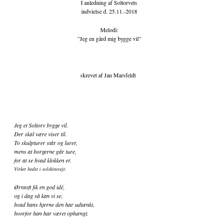
I anledning af Soltorvets
indvielse d. 25.11.-2018
Melodi:
”Jeg en gård mig bygge vil”
skrevet af Jan Marsfeldt
Jeg et Soltorv bygge vil.
Der skal være viser til.
To skulpturer står og lurer,
mens at borgerne går ture,
for at se hvad klokken er.
Virker bedst i solskinsvejr.
Ørntoft fik en god idé,
og i dag så kan vi se,
hvad hans hjerne den har udtænkt,
hvorfor han har været ophængt.