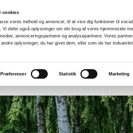
 cookies
passe vores indhold og annoncer, til at vise dig funktioner til soci
fik. Vi deler også oplysninger om din brug af vores hjemmeside m
 medier, annonceringspartnere og analysepartnere. Vores partne
ndre oplysninger, du har givet dem, eller som de har indsamlet 
AKTUELT/UDSTILLINGER
TRYKTE MEDIER
PUBLIKAT
Præferencer
Statistik
Marketing
 2025