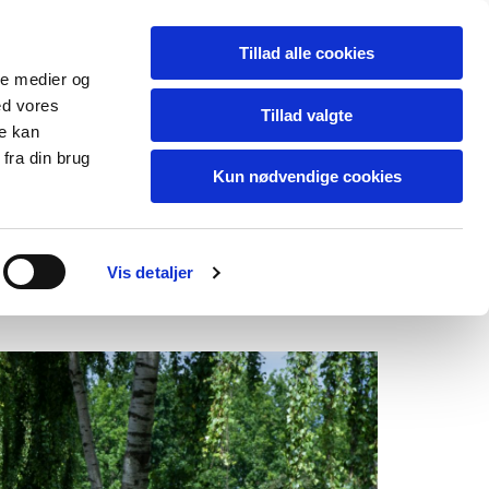
Dansk
Tillad alle cookies
ale medier og
ed vores
Tillad valgte
re kan
fra din brug
IONER
Kun nødvendige cookies
Vis detaljer