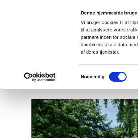
Denne hjemmeside bruger
Vi bruger cookies til at til
til at analysere vores tra
partnere inden for sociale
kombinere disse data med a
FORSIDE
CLAUS ØRNTOFT
VÆRKER
af deres tjenester.
Samtykkevalg
Nødvendig
SOLLØVE,
EGÅ KIRKEGÅRD,