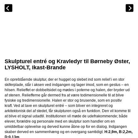
Skulpturel entré og Kravledyr til Børneby Øster,
LYSHOLT, Ikast-Brande
En opretstående skulptur, der er hugget og slebet ind som relief i en stor
skiferplade, står i aksen ved indgangen og tager imod, som en gestus – en
hilsen. Relieffet er dobbeltsidet og mødes i poterne og halen, der bryder ud
af stenen. Reliefferne går dermed fra at være todimensionelle til at blive
fysiske og tredimensionelle. Halen er stor og brusende, som en positiv
kraft. Ved at lave en skulpturel entré – som bliver en integreret og
arkitektonisk del af stedet, får skulpturen også en funktion. Den vil komme til
at blive et signal udadtil. Institutionen vil møde de udefrakommende; både
elever, forældre og personale med en skulptur som handler om en
umiddelbar oplevelse og derved kunne åbne op for en dialog. Indgangen
skaber derved en sammenhæng og en overgang samtidigt.
H:2,9m, B:2,2m,
D:0,13m