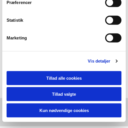
Præferencer
Statistik
Marketing
1994, QUAQORTOG/JULIANEHÅB, GRØNLAND
Gnejs. Str. 270x30x70 cm.
Vis detaljer
Tillad alle cookies
Tillad valgte
CLAUS ØRNTOFT, HOUENVEJ 52, 9800 HJØRRING, DANMARK,
Kun nødvendige cookies
CLAUSORNTOFT@GMAIL.COM, +45 30 70 51 45