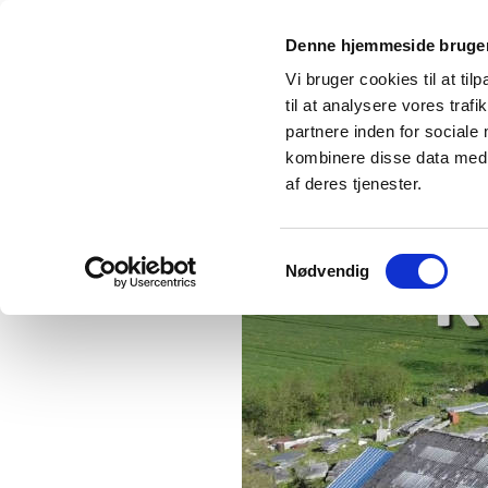
Denne hjemmeside bruger
Vi bruger cookies til at til
til at analysere vores tra
partnere inden for sociale
kombinere disse data med a
FORSIDE
CLAUS ØRNTOFT
VÆRKER
af deres tjenester.
Samtykkevalg
Nødvendig