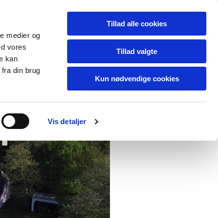
Dansk
Tillad alle cookies
ale medier og
ed vores
Tillad valgte
re kan
fra din brug
IONER
Kun nødvendige cookies
Vis detaljer